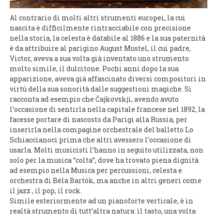
Al contrario di molti altri strumenti europei, la cui
nascita è difficilmente rintracciabile con precisione
nella storia, la celesta è databile al 1886 e la sua paternità
è da attribuire al parigino August Mustel, il cui padre,
Victor, aveva a sua volta già inventato uno strumento
molto simile, il dulcitone. Pochi anni dopo la sua
apparizione, aveva già affascinato diversi compositori in
virtù della sua sonorità dalle suggestioni magiche. Si
racconta ad esempio che Čajkovskji, avendo avuto
l’occasione di sentirla nella capitale francese nel 1892, la
facesse portare di nascosto da Parigi alla Russia, per
inserirla nella compagine orchestrale del balletto Lo
Schiaccianoci prima che altri avessero l’occasione di
usarla. Molti musicisti l’hanno in seguito utilizzata, non
solo per la musica “colta”, dove ha trovato piena dignità
ad esempio nella Musica per percussioni, celesta e
orchestra di Béla Bartók, ma anche in altri generi come
il jazz , il pop, il rock.
Simile esteriormente ad un pianoforte verticale, è in
realtà strumento di tutt’altra natura: il tasto, una volta